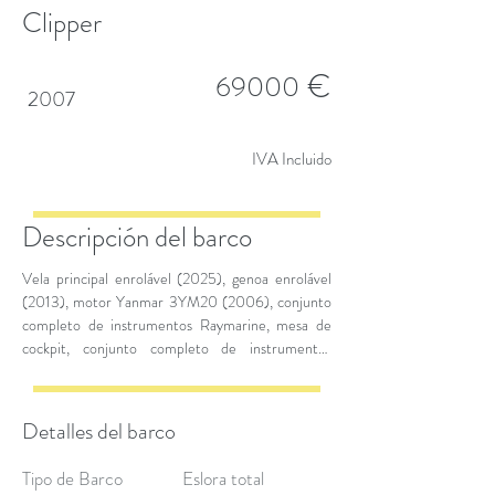
Clipper
€
69000
2007
IVA Incluido
Descripción del barco
Vela principal enrolável (2025), genoa enrolável
(2013), motor Yanmar 3YM20 (2006), conjunto
completo de instrumentos Raymarine, mesa de
cockpit, conjunto completo de instrumentos
Raymarine, baterias 3 x Yuasa M26 – 80S,
carregador de baterias Victron Blue Smart,
inversor all-in-one 12V 25A, guincho elétrico
Detalles del barco
Lewmar 1000W (2023).
Tipo de Barco
Eslora total