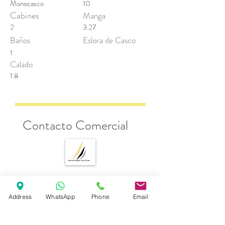
Monocasco
10
Cabines
Manga
2
3.27
Baños
Eslora de Casco
1
Calado
1.8
Contacto Comercial
Andrea Esposito
Address
WhatsApp
Phone
Email
sales@descobreventos.pt
+351 916 044 614