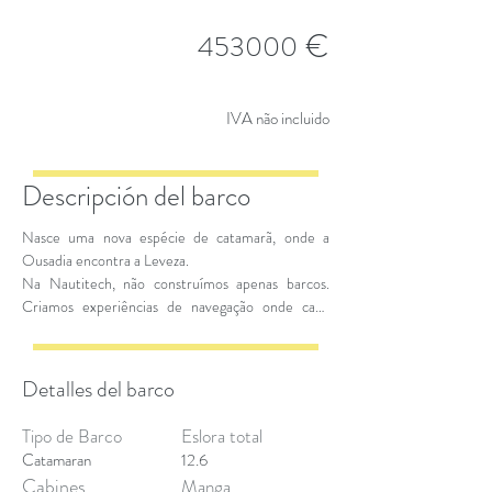
€
453000
IVA não incluido
Descripción del barco
Nasce uma nova espécie de catamarã, onde a
Ousadia encontra a Leveza.
Na Nautitech, não construímos apenas barcos.
Criamos experiências de navegação onde cada
linha de casco, cada escolha de material e cada
metro quadrado a bordo conta uma história:
a história de um mar para ser vivido em pleno.
Detalles del barco
Tipo de Barco
Eslora total
Catamaran
12.6
Cabines
Manga