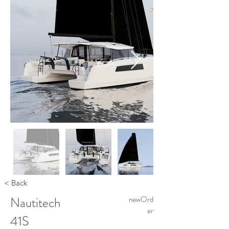
< Back
Nautitech
newOrd
er
41S