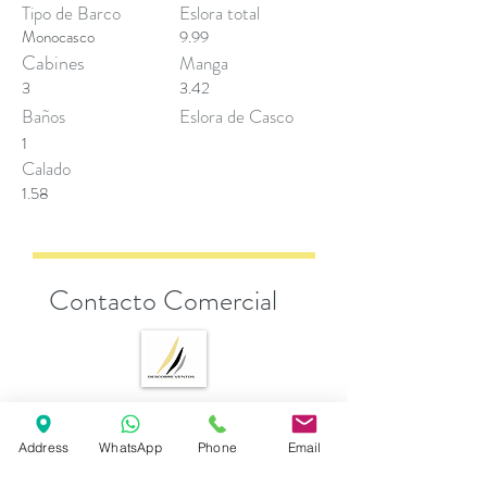
Tipo de Barco
Eslora total
Monocasco
9.99
Cabines
Manga
3
3.42
Baños
Eslora de Casco
1
Calado
1.58
Contacto Comercial
Andrea Esposito
Address
WhatsApp
Phone
Email
sales@descobreventos.pt