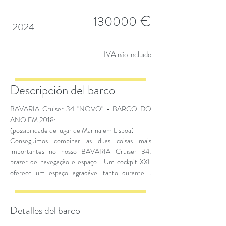
€
130000
2024
IVA não incluido
Descripción del barco
BAVARIA Cruiser 34 "NOVO" - BARCO DO
ANO EM 2018:
(possibilidade de lugar de Marina em Lisboa)
Conseguimos combinar as duas coisas mais
importantes no nosso BAVARIA Cruiser 34:
prazer de navegação e espaço. Um cockpit XXL
oferece um espaço agradável tanto durante a
navegação como quando fundeado. Este
BAVARIA Cruiser 34 é a versão de duas rodas de
leme, 3 cabines e uma casa de banho.
Detalles del barco