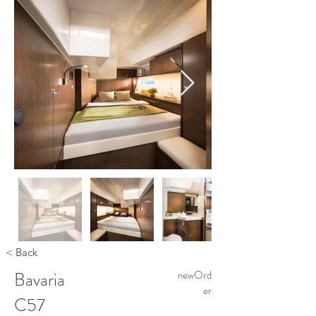
< Back
Bavaria
newOrd
er
C57