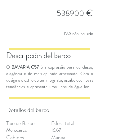
€
538900
IVA não incluido
Descripción del barco
O
BAVARIA C57
é a expressão pura de classe,
elegância e do mais apurado artesanato. Com o
design e o estilo de um megaiate, estabelece novas
tendências e apresenta uma linha de água longa
que garante velocidades de cruzeiro elevadas.
Detalles del barco
Tipo de Barco
Eslora total
Monocasco
16.67
Cabines
Manga