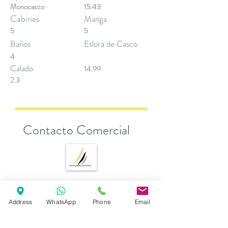
Monocasco
15.43
Cabines
Manga
5
5
Baños
Eslora de Casco
4
Calado
14.99
2.3
Contacto Comercial
Andrea Esposito
Address
WhatsApp
Phone
Email
sales@descobreventos.pt
+351 916 044 614