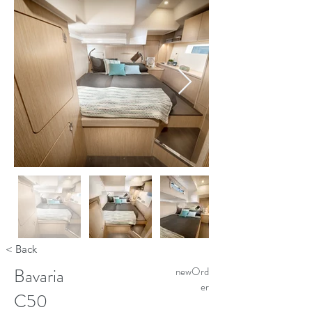
< Back
Bavaria
newOrd
er
C50