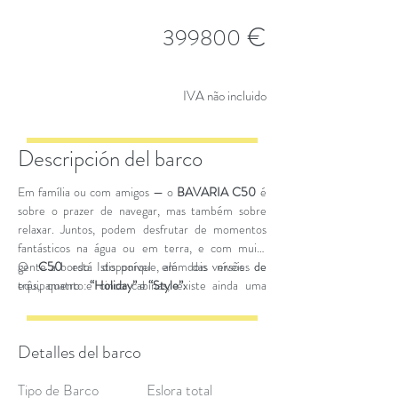
€
399800
IVA não incluido
Descripción del barco
Em família ou com amigos — o
BAVARIA C50
é
sobre o prazer de navegar, mas também sobre
relaxar. Juntos, podem desfrutar de momentos
fantásticos na água ou em terra, e com muita
gente a bordo. Isto porque, além das versões de
O
C50
está disponível em dois níveis de
três, quatro e cinco cabinas, existe ainda uma
equipamento:
“Holiday”
e
“Style”
.
versão com seis cabinas.
Detalles del barco
Tipo de Barco
Eslora total