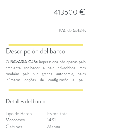
€
413500
IVA não incluido
Descripción del barco
O
BAVARIA C46e
impressiona não apenas pelo
ambiente acolhedor e pela privacidade, mas
também pela sua grande autonomia, pelas
inúmeras opções de configuração e pelo
manuseamento perfeito. O hardware e a
tecnologia da propulsão elétrica ou híbrida são
fornecidos pela
EPTechnologies
.
Detalles del barco
Tipo de Barco
Eslora total
Monocasco
14.91
Cabines
Manga