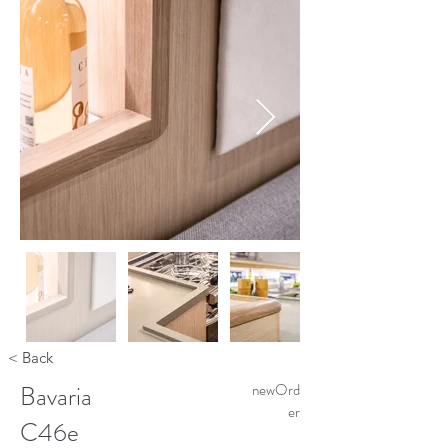
< Back
Bavaria
newOrd
er
C46e