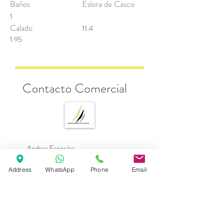
Baños
Eslora de Casco
1
Calado
11.4
1.95
Contacto Comercial
Andrea Esposito
sales@descobreventos.pt
Address
WhatsApp
Phone
Email
+351 916 044 614
Rellene abajo para información