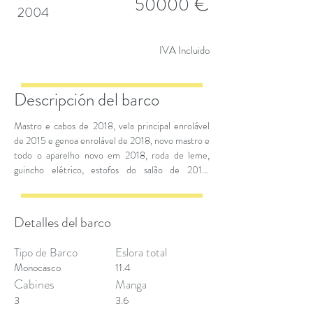
€
50000
2004
IVA Incluido
Descripción del barco
Mastro e cabos de 2018, vela principal enrolável
de 2015 e genoa enrolável de 2018, novo mastro e
todo o aparelho novo em 2018, roda de leme,
guincho elétrico, estofos do salão de 2018,
chuveiro de convés, instrumentos de vento, painel
solar de 2016, capota de spray de 2015, bimini top
de 2015, motor Volvo 29hp, GPS, plotter interior
Detalles del barco
e exterior, piloto automático, carregador de
baterias 220V, leitor de CD, frigorífico elétrico,
Tipo de Barco
Eslora total
água quente, motor fora de borda com bote
Monocasco
11.4
insuflável, conjunto completo de instrumentos
Cabines
Manga
eletrónicos, equipamento completo de segurança
3
3.6
e de cozinha.