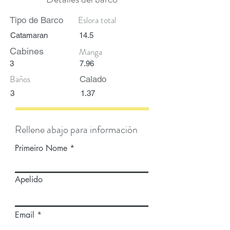
Eslora total
Tipo de Barco
Catamaran
14.5
Cabines
Manga
3
7.96
Baños
Calado
3
1.37
Rellene abajo para información
Primeiro Nome
Apelido
Email