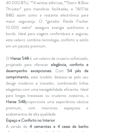
40.000 BTU, **4 sanitas elétricas, **Stern & Bow
Thruster* para manobras facilitadas, e *AIS*da
B&G assim como a restante electrónica para
maior segurança. O *gerador Panda Fischer
10.000 watts* assegura energia autônoma a
bordo. Ideal para viagens confortáveis e seguras,
este veleiro combina tecnologia, conforto e estilo
em um pacote premium.
O
Hanse 548
é um veleiro de cruzeiro sofisticado,
projetado para oferecer
elegância, conforto e
desempenho excepcionais
. Com
54 pés de
comprimento
, este modelo destaca-se pelo seu
design moderno e inovador, combinando linhas
elegantes com uma navegabilidade eficiente. Ideal
para longas travessias ou cruzeiros costeiros, o
Hanse 548
proporciona uma experiência náutica
premium, com interiores espaçosos e
acabamentos de alta qualidade.
Espaço e Conforto no Interior
A versão de
4 camarotes e 4 casas de banho