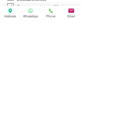
Quero comunicar por Whatsap
Address
WhatsApp
Phone
Email
Enviar
Contacto Comercial
Miguel Guimarães
sales@descobreventos.pt
+351 913 814 018
Marcas