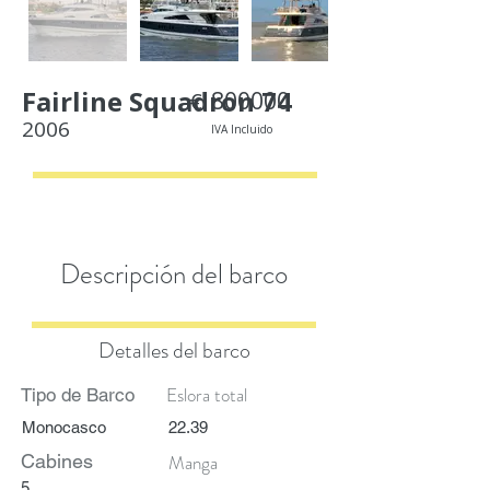
Fairline Squadron 74
800000
€
2006
IVA Incluido
< Back
Descripción del barco
Detalles del barco
Eslora total
Tipo de Barco
Monocasco
22.39
Cabines
Manga
5