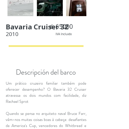
Bavaria Cruiser 32
65000
€
2010
IVA Incluido
< Back
Descripción del barco
Um prático cruzeiro familiar também pode
oferecer desempenho? O Bavaria 32 Cruiser
atravessa os dois mundos com facilidade, diz
Rachael Sprot
Quando se pensa no arquiteto naval Bruce Farr,
vêm-nos muitas coisas boas à cabeça: desafiantes
da America's Cup, vencedores do Whitbread e