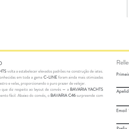
o
Relle
HTS
volta a estabelecer elevados padrões na construção de iates.
Prime
á conhecidas em toda a gama
C-LINE
foram ainda mais otimizadas
ro e velas, proporcionando o puro prazer de velejar.
 que diz respeito ao layout de convés — a
BAVARIA YACHTS
Apelid
to fácil. Abaixo do convés, o
BAVARIA C46
surpreende com
Email
Prefix