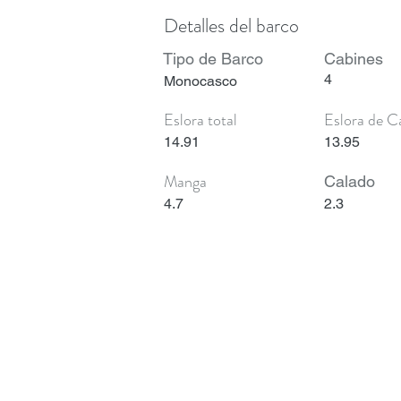
Detalles del barco
Tipo de Barco
Cabines
4
Monocasco
Eslora total
Eslora de C
14.91
13.95
Manga
Calado
4.7
2.3