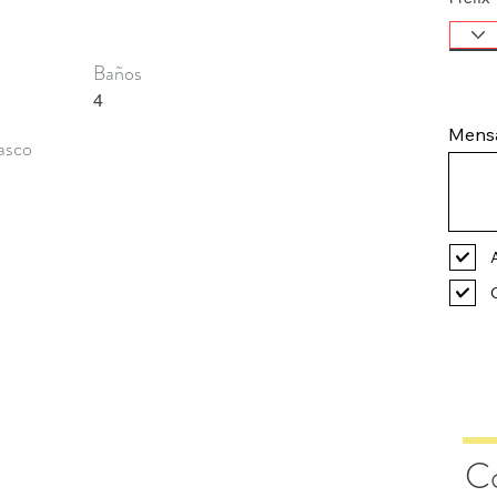
Baños
4
Mens
asco
Co