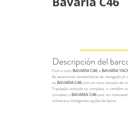
Bavaria C46
Descripción del barc
Com o novo
BAVARIA C46
, a
BAVARIA YAC
As excecionais características de navegação j
no
BAVARIA C46
com um novo conceito de mast
Tripulação reduzida ou completa — também no
concebeu o
BAVARIA C46
para um manuseamen
inúmeras e inteligentes opções de layout.