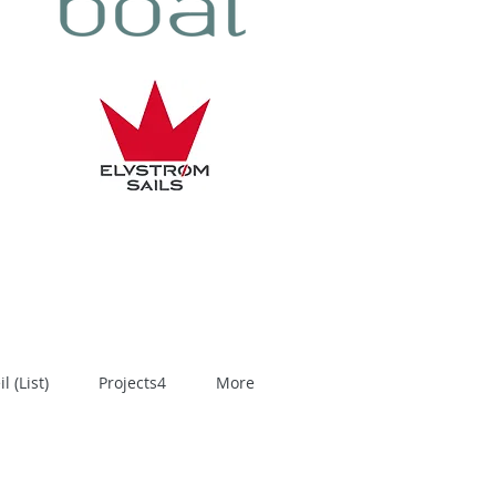
 (List)
Projects4
More