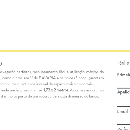
o
Relle
navegação perfeitas, manuseamento fácil e utilização máxima do
Prime
ivos, como a proa em V da BAVARIA e os
chines
à popa, garantem
 como uma quantidade incrível de espaço abaixo do convés.
a mede uns impressionantes
1,73 x 2 metros
. As camas nas cabines
Apelid
estar muito perto de um recorde para esta dimensão de barco.
Email
Prefix