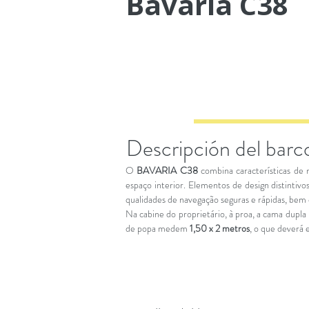
Bavaria C38
Descripción del barc
O
BAVARIA C38
combina características de 
espaço interior. Elementos de design distint
qualidades de navegação seguras e rápidas, bem
Na cabine do proprietário, à proa, a cama dupl
de popa medem
1,50 x 2 metros
, o que deverá 