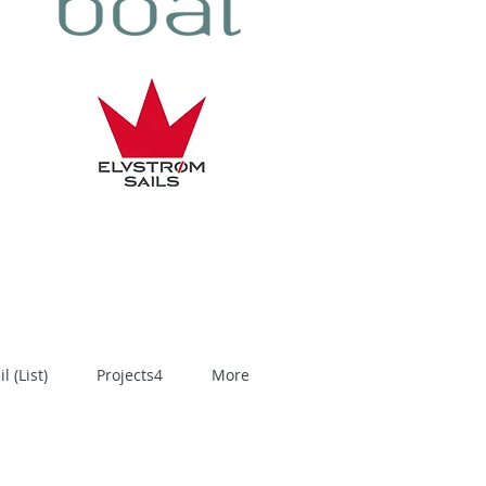
 (List)
Projects4
More