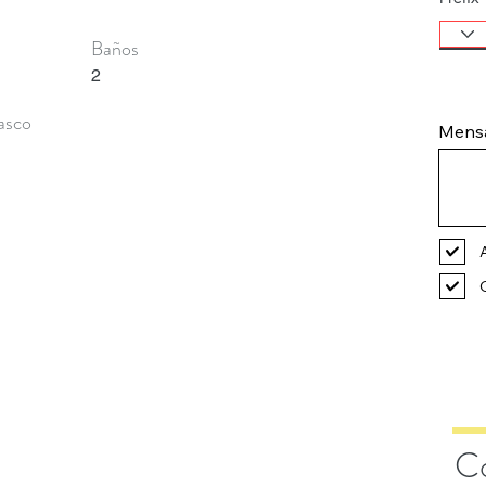
Baños
2
asco
Mens
Co