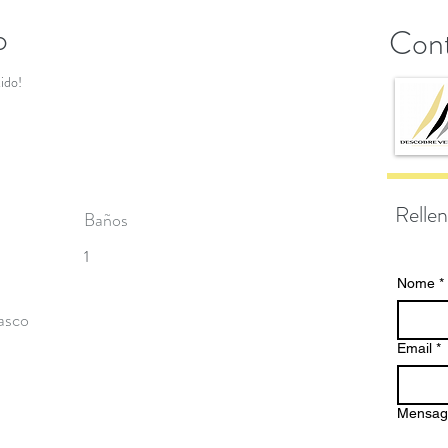
o
Cont
ido!
Rellen
Baños
1
Nome
*
asco
Email
*
Mensa